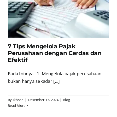
7 Tips Mengelola Pajak
Perusahaan dengan Cerdas dan
Efektif
Pada Intinya : 1. Mengelola pajak perusahaan
bukan hanya sekadar [...]
By
Ikhsan
|
Desember 17, 2024
|
Blog
Read More