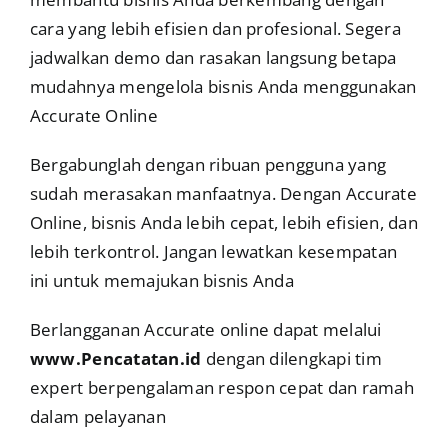
cara yang lebih efisien dan profesional. Segera
jadwalkan demo dan rasakan langsung betapa
mudahnya mengelola bisnis Anda menggunakan
Accurate Online
Bergabunglah dengan ribuan pengguna yang
sudah merasakan manfaatnya. Dengan Accurate
Online, bisnis Anda lebih cepat, lebih efisien, dan
lebih terkontrol. Jangan lewatkan kesempatan
ini untuk memajukan bisnis Anda
Berlangganan Accurate online dapat melalui
www.Pencatatan.id
dengan dilengkapi tim
expert berpengalaman respon cepat dan ramah
dalam pelayanan