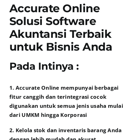
Accurate Online
Solusi Software
Akuntansi Terbaik
untuk Bisnis Anda
Pada Intinya :
1.
Accurate Online
mempunyai berbagai
fitur canggih dan terintegrasi cocok
digunakan untuk semua jenis usaha mulai
dari UMKM hingga Korporasi
2. Kelola stok dan inventaris barang Anda
dengan lebih mudah dan akurat