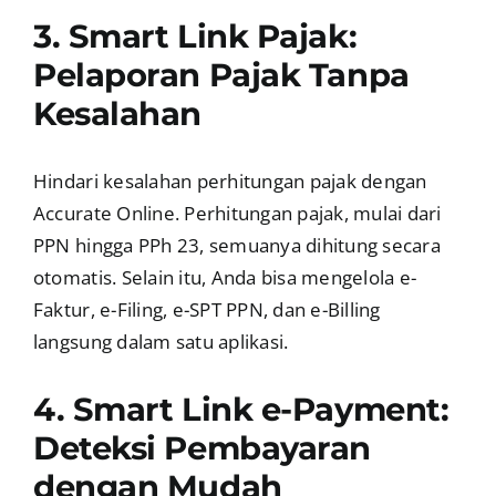
3. Smart Link Pajak:
Pelaporan Pajak Tanpa
Kesalahan
Hindari kesalahan perhitungan pajak dengan
Accurate Online. Perhitungan pajak, mulai dari
PPN hingga PPh 23, semuanya dihitung secara
otomatis. Selain itu, Anda bisa mengelola e-
Faktur, e-Filing, e-SPT PPN, dan e-Billing
langsung dalam satu aplikasi.
4. Smart Link e-Payment:
Deteksi Pembayaran
dengan Mudah