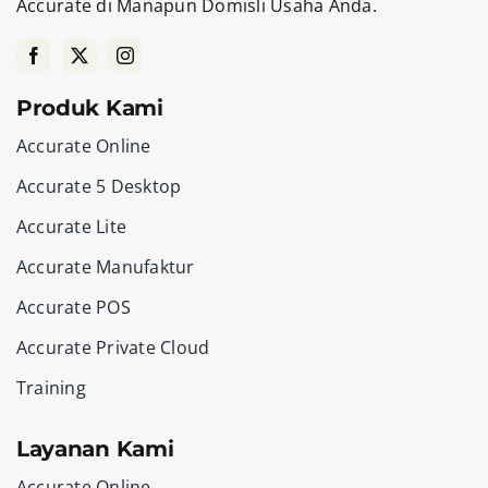
Accurate di Manapun Domisli Usaha Anda.
Produk Kami
Accurate Online
Accurate 5 Desktop
Accurate Lite
Accurate Manufaktur
Accurate POS
Accurate Private Cloud
Training
Layanan Kami
Accurate Online