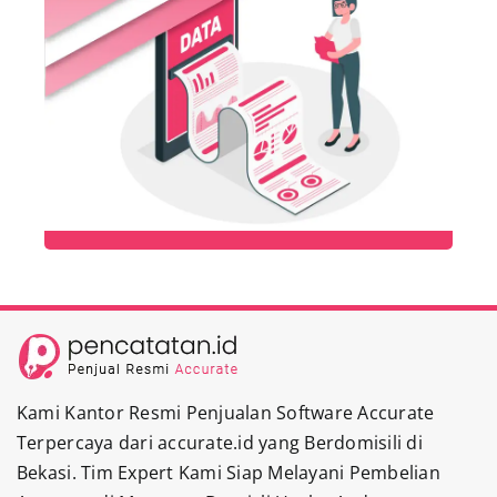
Kami Kantor Resmi Penjualan Software Accurate
Terpercaya dari accurate.id yang Berdomisili di
Bekasi. Tim Expert Kami Siap Melayani Pembelian