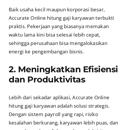
Baik usaha kecil maupun korporasi besar,
Accurate Online hitung gaji karyawan terbukti
praktis. Pekerjaan yang biasanya memakan
waktu lama kini bisa selesai lebih cepat,
sehingga perusahaan bisa mengalokasikan
energi ke pengembangan bisnis.
2. Meningkatkan Efisiensi
dan Produktivitas
Lebih dari sekadar aplikasi, Accurate Online
hitung gaji karyawan adalah solusi strategis.
Dengan sistem payroll yang rapi, risiko
kesalahan berkurang, karyawan lebih puas, dan