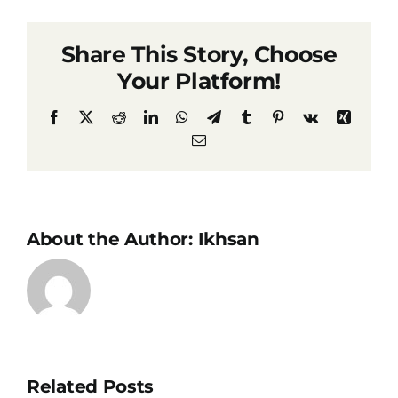
Share This Story, Choose
Your Platform!
Facebook
X
Reddit
LinkedIn
WhatsApp
Telegram
Tumblr
Pinterest
Vk
Xing
Email
About the Author:
Ikhsan
Prabowo
Siapkan
Related Posts
a
KDMP
Accurate