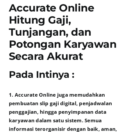
Accurate Online
Hitung Gaji,
Tunjangan, dan
Potongan Karyawan
Secara Akurat
Pada Intinya :
1.
Accurate Online
juga memudahkan
pembuatan slip gaji digital, penjadwalan
penggajian, hingga penyimpanan data
karyawan dalam satu sistem. Semua
informasi terorganisir dengan baik, aman,