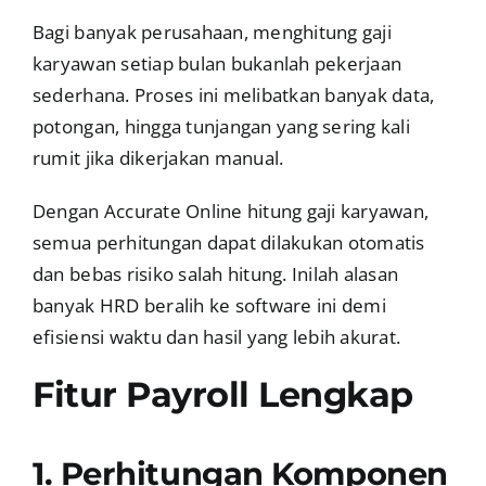
Bagi banyak
perusahaan
, menghitung gaji
karyawan setiap bulan bukanlah pekerjaan
sederhana. Proses ini melibatkan banyak data,
potongan, hingga tunjangan yang sering kali
rumit jika dikerjakan manual.
Dengan
Accurate Online
hitung gaji karyawan,
semua perhitungan dapat dilakukan otomatis
dan bebas risiko salah hitung. Inilah alasan
banyak HRD beralih ke software ini demi
efisiensi waktu dan hasil yang lebih akurat.
Fitur Payroll Lengkap
1. Perhitungan Komponen