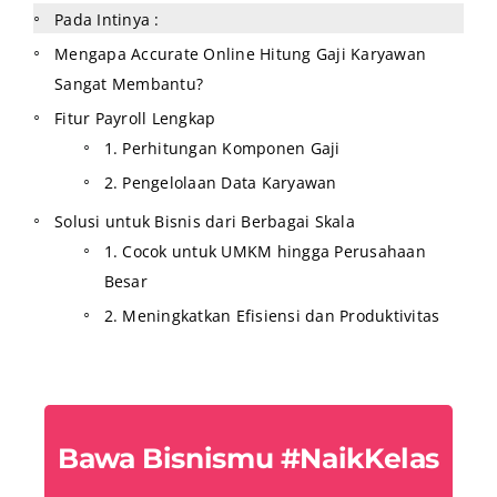
Pada Intinya :
Mengapa Accurate Online Hitung Gaji Karyawan
Sangat Membantu?
Fitur Payroll Lengkap
1. Perhitungan Komponen Gaji
2. Pengelolaan Data Karyawan
Solusi untuk Bisnis dari Berbagai Skala
1. Cocok untuk UMKM hingga Perusahaan
Besar
2. Meningkatkan Efisiensi dan Produktivitas
Bawa Bisnismu #NaikKelas