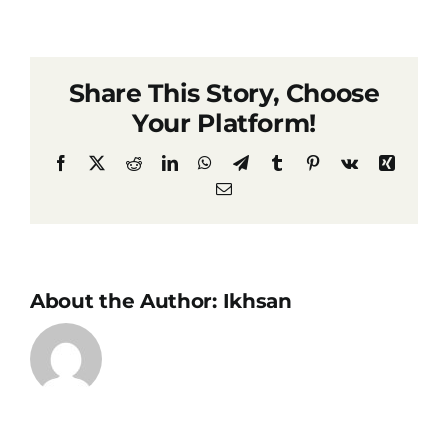
Share This Story, Choose
Your Platform!
Facebook
X
Reddit
LinkedIn
WhatsApp
Telegram
Tumblr
Pinterest
Vk
Xing
Email
About the Author:
Ikhsan
Prabowo