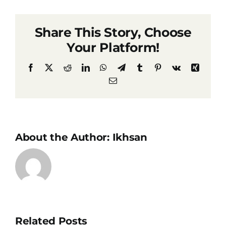
Share This Story, Choose
Your Platform!
Facebook
X
Reddit
LinkedIn
WhatsApp
Telegram
Tumblr
Pinterest
Vk
Xing
Email
About the Author:
Ikhsan
Prabowo
Siapkan
Related Posts